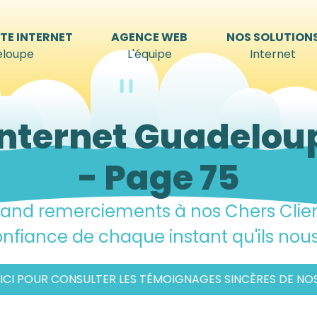
TE INTERNET
AGENCE WEB
NOS SOLUTION
loupe
L'équipe
Internet
Internet Guadelou
- Page 75
and remerciements à nos Chers Clie
onfiance de chaque instant qu'ils nou
 ICI POUR CONSULTER LES TÉMOIGNAGES SINCÈRES DE NOS