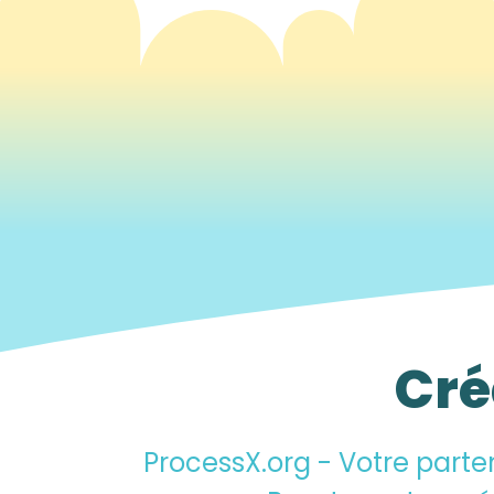
Cré
ProcessX.org
- Votre parte