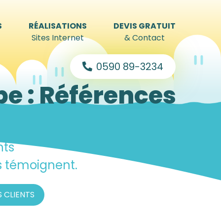
S
RÉALISATIONS
DEVIS GRATUIT
Sites Internet
& Contact
0590 89-3234
pe : Références
nts
s témoignent.
 CLIENTS