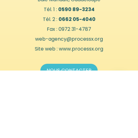
Tél. 1 :
0590 89-3234
Tél. 2 :
0662 05-4040
Fax :
0972 31-4787
web-agency@processx.org
Site web :
www.processx.org
NOUS CONTACTER
Nos Formules
Guadeloupe
Devis site internet gratuit
Sites Internet Haut de Gamme